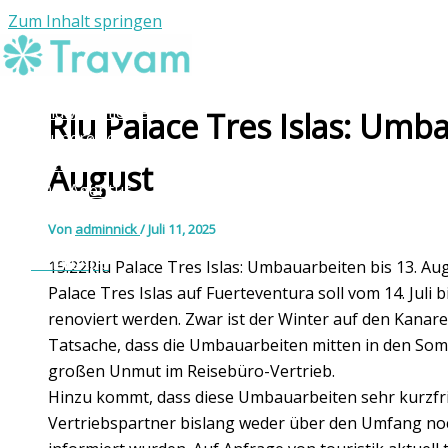
Zum Inhalt springen
Individuelle Reisen
Riu Palace Tres Islas: Umba
Rundreisen
Reiseziele
August
Die Agentur
Kontakt
Von
adminnick
/
Juli 11, 2025
WhatsApp
15:22Riu Palace Tres Islas: Umbauarbeiten bis 13. A
Palace Tres Islas auf Fuerteventura soll vom 14. Juli
renoviert werden. Zwar ist der Winter auf den Kanaren
Tatsache, dass die Umbauarbeiten mitten in den Somm
großen Unmut im Reisebüro-Vertrieb.
Hinzu kommt, dass diese Umbauarbeiten sehr kurzfri
Vertriebspartner bislang weder über den Umfang no