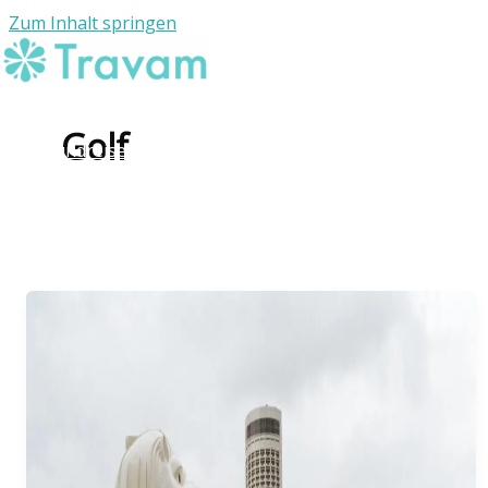
Zum Inhalt springen
Individuelle Reisen
Golf
Rundreisen
Reiseziele
Die Agentur
Kontakt
WhatsApp