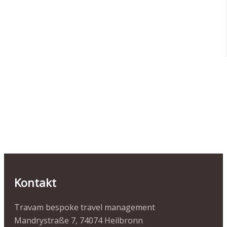
Kontakt
Travam bespoke travel management
Mandrystraße 7, 74074 Heilbronn