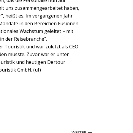
en, das die Personalie nun auf
t mit uns zusammengearbeitet haben,
“, heißt es. Im vergangenen Jahr
g) Mandate in den Bereichen Fusionen
ionales Wachstum geleitet – mit
n der Reisebranche“.
r Touristik und war zuletzt als CEO
lden musste. Zuvor war er unter
uristik und heutigen Dertour
ouristik GmbH. (uf)
WEITER