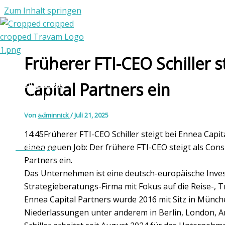
Zum Inhalt springen
Früherer FTI-CEO Schiller s
Individuelle Reisen
Rundreisen
Capital Partners ein
Reiseziele
Die Agentur
Von
adminnick
/
Juli 21, 2025
Kontakt
14:45Früherer FTI-CEO Schiller steigt bei Ennea Capita
WhatsApp
einen neuen Job: Der frühere FTI-CEO steigt als Cons
Partners ein.
Das Unternehmen ist eine deutsch-europäische Inve
Strategieberatungs-Firma mit Fokus auf die Reise-, T
Ennea Capital Partners wurde 2016 mit Sitz in Münc
Niederlassungen unter anderem in Berlin, London, 