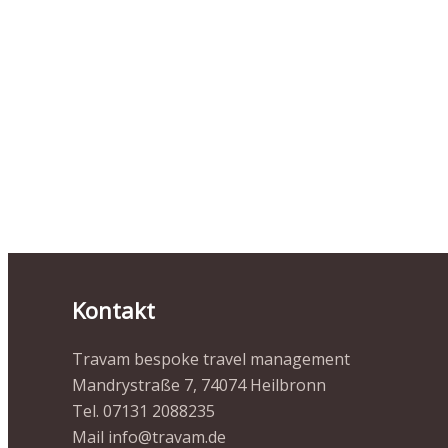
Kontakt
Travam bespoke travel management
Mandrystraße 7, 74074 Heilbronn
Tel. 07131 2088235
Mail info@travam.de