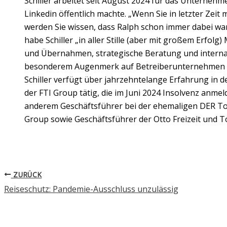
Schiller arbeitet seit August 2024 für das Unternehm
Linkedin öffentlich machte. „Wenn Sie in letzter Zei
werden Sie wissen, dass Ralph schon immer dabei war
habe Schiller „in aller Stille (aber mit großem Erfol
und Übernahmen, strategische Beratung und internat
besonderem Augenmerk auf Betreiberunternehmen i
Schiller verfügt über jahrzehntelange Erfahrung in de
der FTI Group tätig, die im Juni 2024 Insolvenz anme
anderem Geschäftsführer bei der ehemaligen DER To
Group sowie Geschäftsführer der Otto Freizeit und T
ZURÜCK
Reiseschutz: Pandemie-Ausschluss unzulässig