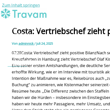
Zum Inhalt springen
Individuelle Reisen
Costa: Vertriebschef zieht p
Rundreisen
Reiseziele
Von
adminnick
/
Juli 24, 2025
Die Agentur
07:28Costa: Vertriebschef zieht positive BilanzNach 
Kontakt
Kreuzfahrten in Hamburg zieht Vertriebschef Olaf Kis
WhatsApp
Eine seiner ersten Amtshandlungen, die deutliche Se
erhoffte Wirkung, wie er im Interview mit touristik akt
Intention der Maßnahme war es, Reisebüros auch „zu
Buchung“ zu animieren, wie Kistenmacher seinerzeit e
Resümee heute. „Die Differenz zwischen den Staffeln
haben wir die Hürden – insbesondere im Einstiegsber
haben wir heute mehr Passagiere, mehr Umsatz, und