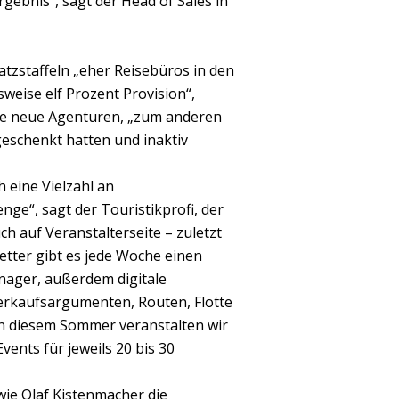
gebnis“, sagt der Head of Sales in
tzstaffeln „eher Reisebüros in den
eise elf Prozent Provision“,
ele neue Agenturen, „zum anderen
eschenkt hatten und inaktiv
h eine Vielzahl an
e“, sagt der Touristikprofi, der
ch auf Veranstalterseite – zuletzt
tter gibt es jede Woche einen
nager, außerdem digitale
Verkaufsargumenten, Routen, Flotte
In diesem Sommer veranstalten wir
vents für jeweils 20 bis 30
ie Olaf Kistenmacher die