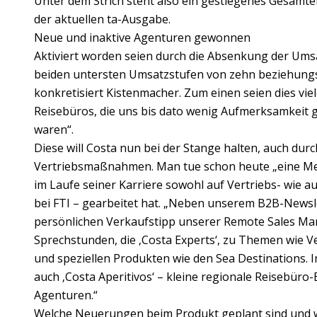
Unter dem Strich steht also ein gestiegenes Gesamter
der aktuellen ta-Ausgabe.
Neue und inaktive Agenturen gewonnen
Aktiviert worden seien durch die Absenkung der Umsa
beiden untersten Umsatzstufen von zehn beziehungsw
konkretisiert Kistenmacher. Zum einen seien dies vi
Reisebüros, die uns bis dato wenig Aufmerksamkeit g
waren“.
Diese will Costa nun bei der Stange halten, auch durc
Vertriebsmaßnahmen. Man tue schon heute „eine Meng
im Laufe seiner Karriere sowohl auf Vertriebs- wie au
bei FTI – gearbeitet hat. „Neben unserem B2B-Newsle
persönlichen Verkaufstipp unserer Remote Sales Ma
Sprechstunden, die ‚Costa Experts‘, zu Themen wie 
und speziellen Produkten wie den Sea Destinations. 
auch ‚Costa Aperitivos‘ – kleine regionale Reisebüro-E
Agenturen.“
Welche Neuerungen beim Produkt geplant sind und w