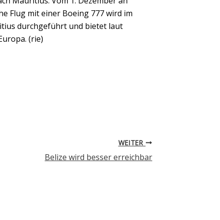
ch Mauritius: Vom 1. Dezember an
iche Flug mit einer Boeing 777 wird im
ius durchgeführt und bietet laut
uropa. (rie)
WEITER
Belize wird besser erreichbar