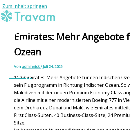
Zum Inhalt springen
Individuelle Reisen
Emirates: Mehr Angebote f
Rundreisen
Reiseziele
Ozean
Die Agentur
Kontakt
Von
adminnick
/
Juli 24, 2025
WhatsApp
11:13Emirates: Mehr Angebote für den Indischen Oze
sein Flugprogramm in Richtung Indischer Ozean. So we
Malediven mit der neuen Premium Economy Class ang
die Airline mit einer modernisierten Boeing 777 in V
dem Drehkreuz Dubai und Malé, wie Emirates mitteil
First Class-Suiten, 40 Business-Class-Sitze, 24 Pre
Sitze.