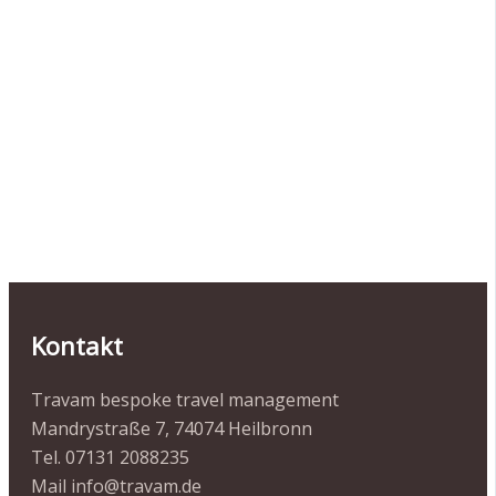
Kontakt
Travam bespoke travel management
Mandrystraße 7, 74074 Heilbronn
Tel. 07131 2088235
Mail info@travam.de