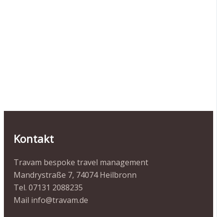
Kontakt
Travam bespoke travel management
Mandrystraße 7, 74074 Heilbronn
Tel. 07131 2088235
Mail info@travam.de