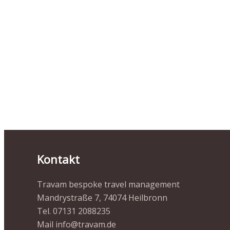
Kontakt
Travam bespoke travel management
Mandrystraße 7, 74074 Heilbronn
Tel. 07131 2088235
Mail info@travam.de