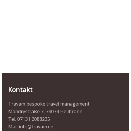
Kontakt
Travam bespoke travel management
Mandrystraße 7, 74074 Heilbronn
Tel. 07131 2088235
Mail info@travam.de