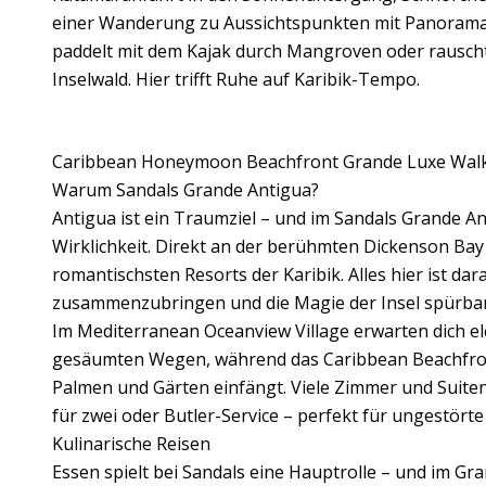
einer Wanderung zu Aussichtspunkten mit Panorama
paddelt mit dem Kajak durch Mangroven oder rauscht
Inselwald. Hier trifft Ruhe auf Karibik-Tempo.
Caribbean Honeymoon Beachfront Grande Luxe Walko
Warum Sandals Grande Antigua?
Antigua ist ein Traumziel – und im Sandals Grande A
Wirklichkeit. Direkt an der berühmten Dickenson Bay g
romantischsten Resorts der Karibik. Alles hier ist dar
zusammenzubringen und die Magie der Insel spürba
Im Mediterranean Oceanview Village erwarten dich ele
gesäumten Wegen, während das Caribbean Beachfront 
Palmen und Gärten einfängt. Viele Zimmer und Suiten
für zwei oder Butler-Service – perfekt für ungestört
Kulinarische Reisen
Essen spielt bei Sandals eine Hauptrolle – und im Gra