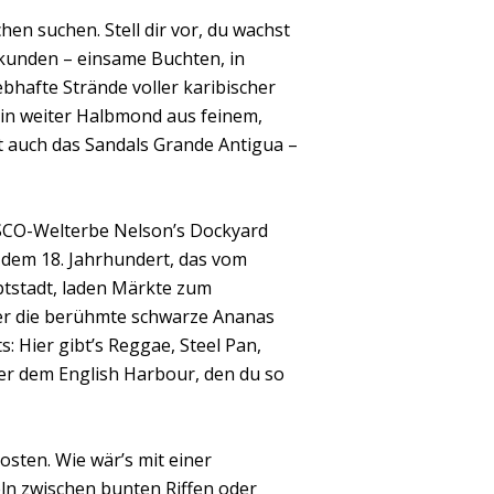
hen suchen. Stell dir vor, du wachst
kunden – einsame Buchten, in
ebhafte Strände voller karibischer
ein weiter Halbmond aus feinem,
t auch das Sandals Grande Antigua –
ESCO-Welterbe Nelson’s Dockyard
s dem 18. Jahrhundert, das vom
uptstadt, laden Märkte zum
der die berühmte schwarze Ananas
s: Hier gibt’s Reggae, Steel Pan,
r dem English Harbour, den du so
sten. Wie wär’s mit einer
n zwischen bunten Riffen oder