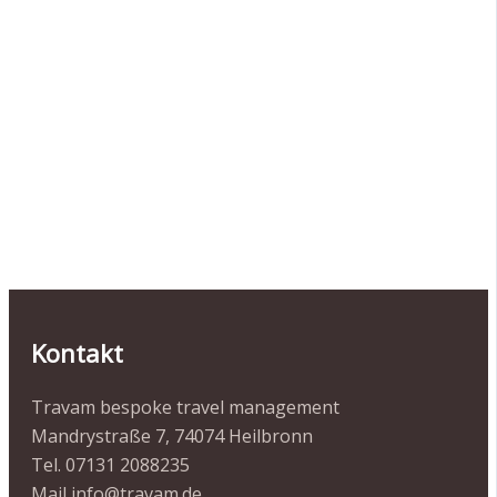
Kontakt
Travam bespoke travel management
Mandrystraße 7, 74074 Heilbronn
Tel. 07131 2088235
Mail info@travam.de