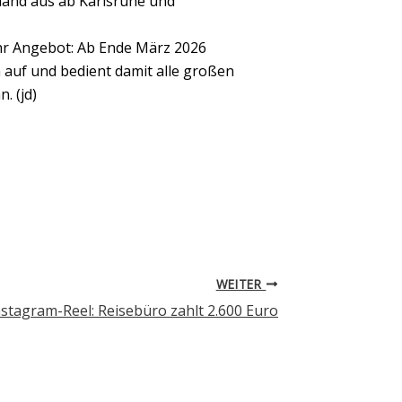
land aus ab Karlsruhe und
 ihr Angebot: Ab Ende März 2026
uf und bedient damit alle großen
. (jd)
WEITER
agram-Reel: Reisebüro zahlt 2.600 Euro