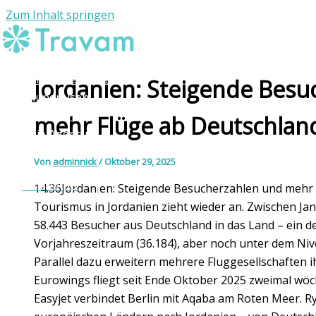
Zum Inhalt springen
Individuelle Reisen
Jordanien: Steigende Besu
Rundreisen
Reiseziele
mehr Flüge ab Deutschlan
Die Agentur
Kontakt
Von
adminnick
/
Oktober 29, 2025
WhatsApp
14:36Jordanien: Steigende Besucherzahlen und mehr
Tourismus in Jordanien zieht wieder an. Zwischen Ja
58.443 Besucher aus Deutschland in das Land – ein 
Vorjahreszeitraum (36.184), aber noch unter dem Niv
Parallel dazu erweitern mehrere Fluggesellschaften 
Eurowings fliegt seit Ende Oktober 2025 zweimal wö
Easyjet verbindet Berlin mit Aqaba am Roten Meer. Ry