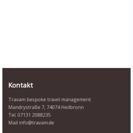
Kontakt
Travam bespoke travel management
Mandrystraße 7, 74074 Heilbronn
Tel. 07131 2088235
Mail info@travam.de