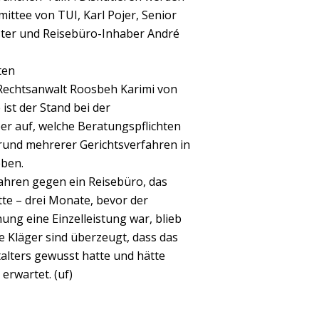
ittee von TUI, Karl Pojer, Senior
ster und Reisebüro-Inhaber André
ten
Rechtsanwalt Roosbeh Karimi von
ist der Stand bei der
ber auf, welche Beratungspflichten
grund mehrerer Gerichtsverfahren in
eben.
ahren gegen ein Reisebüro, das
tte – drei Monate, bevor der
ung eine Einzelleistung war, blieb
ie Kläger sind überzeugt, dass das
talters gewusst hatte und hätte
erwartet. (uf)