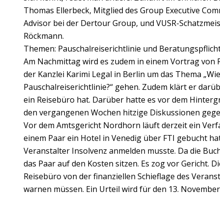
Thomas Ellerbeck, Mitglied des Group Executive Comm
Advisor bei der Dertour Group, und VUSR-Schatzmei
Röckmann.
Themen: Pauschalreiserichtlinie und Beratungspflich
Am Nachmittag wird es zudem in einem Vortrag von 
der Kanzlei Karimi Legal in Berlin um das Thema „Wie 
Pauschalreiserichtlinie?“ gehen. Zudem klärt er darü
ein Reisebüro hat. Darüber hatte es vor dem Hinter
den vergangenen Wochen hitzige Diskussionen geg
Vor dem Amtsgericht Nordhorn läuft derzeit ein Verf
einem Paar ein Hotel in Venedig über FTI gebucht ha
Veranstalter Insolvenz anmelden musste. Da die Buch
das Paar auf den Kosten sitzen. Es zog vor Gericht. D
Reisebüro von der finanziellen Schieflage des Verans
warnen müssen. Ein Urteil wird für den 13. November 