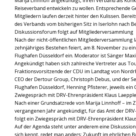
Marija Linnhoff angekündigt, ihren Verband als Ko
Reiseverband entwickeln zu wollen. Entsprechende G
Mitgliedern laufen derzeit hinter den Kulissen. Bere
des Verbands vom bisherigen Sitz in Iserlohn nach Be
Diskussionsforum folgt auf Mitgliederversammlung
Nach der nicht-öffentlichen Mitgliederversammlung lä
zehnjähriges Bestehen feiert, am 8. November zu e
Flughafen Düsseldorf ein. Moderator ist Sänger Maxi
Angekündigt haben sich zahlreiche Vertreter aus Tour
Fraktionsvorsitzende der CDU im Landtag von Nordrh
CEO der Dertour Group, Christoph Debus, und der Sen
Flughafen Düsseldorf, Henning Pfisterer, jeweils ei
Zwiegespräch mit DRV-Ehrenpräsident Klaus Laeppl
Nach einer Grundsatzrede von Marija Linnhoff – im Zu
vergangenen Jahr angekündigt, für das Amt der DRV-
folgt ein Zwiegespräch mit DRV-Ehrenpräsident Klau
Auf der Agenda steht unter anderem eine Diskussi
sich kennt, redet man anders: Zukunft im ehrlichen 