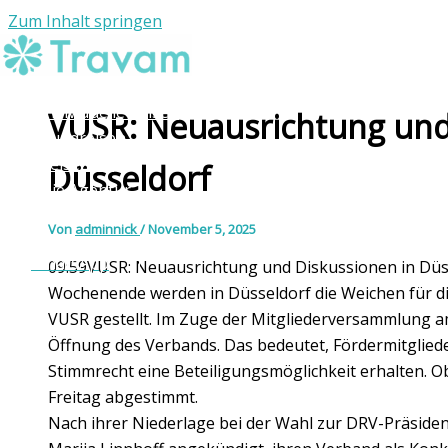
Zum Inhalt springen
Individuelle Reisen
VUSR: Neuausrichtung und
Rundreisen
Reiseziele
Düsseldorf
Die Agentur
Kontakt
Von
adminnick
/
November 5, 2025
WhatsApp
09:59VUSR: Neuausrichtung und Diskussionen in D
Wochenende werden in Düsseldorf die Weichen für d
VUSR gestellt. Im Zuge der Mitgliederversammlung a
Öffnung des Verbands. Das bedeutet, Fördermitgliede
Stimmrecht eine Beteiligungsmöglichkeit erhalten. 
Freitag abgestimmt.
Nach ihrer Niederlage bei der Wahl zur DRV-Präsiden