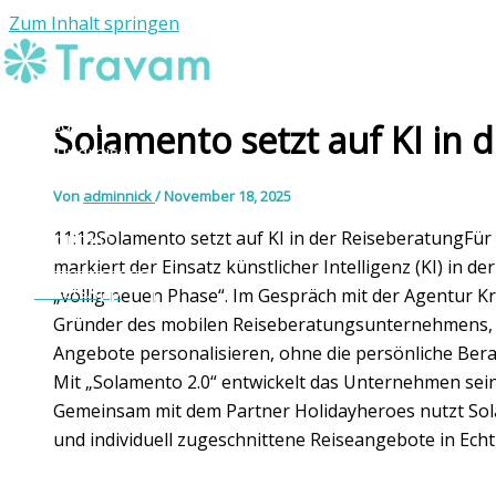
Zum Inhalt springen
Individuelle Reisen
Solamento setzt auf KI in 
Rundreisen
Reiseziele
Von
adminnick
/
November 18, 2025
Die Agentur
11:12Solamento setzt auf KI in der ReiseberatungFü
Kontakt
markiert der Einsatz künstlicher Intelligenz (KI) in 
WhatsApp
„völlig neuen Phase“. Im Gespräch mit der Agentur K
Gründer des mobilen Reiseberatungsunternehmens, K
Angebote personalisieren, ohne die persönliche Bera
Mit „Solamento 2.0“ entwickelt das Unternehmen sein 
Gemeinsam mit dem Partner Holidayheroes nutzt Sol
und individuell zugeschnittene Reiseangebote in Echtz