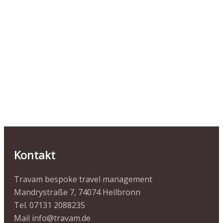
Kontakt
Travam bespoke travel management
Mandrystraße 7, 74074 Heilbronn
Tel. 07131 2088235
Mail info@travam.de