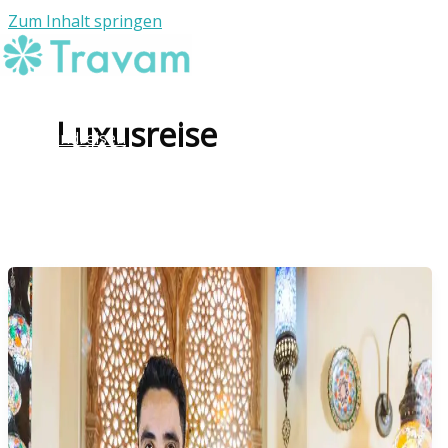
Zum Inhalt springen
Individuelle Reisen
Luxusreise
Rundreisen
Reiseziele
Die Agentur
Kontakt
WhatsApp