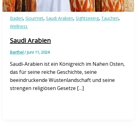
,
,
,
,
,
Baden
Gourmet
Saudi Arabien
Sightseeing
Tauchen
Wellness
Saudi Arabien
Barthel
/
Juni 11, 2024
Saudi-Arabien ist ein Königreich im Nahen Osten,
das für seine reiche Geschichte, seine
beeindruckende Wüstenlandschaft und seine
strengen religiösen Gesetze […]