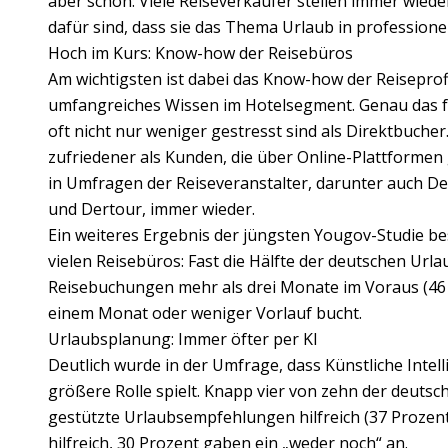
aber schon: Viele Reiseverkäufer stellen immer wiede
dafür sind, dass sie das Thema Urlaub in profession
Hoch im Kurs: Know-how der Reisebüros
Am wichtigsten ist dabei das Know-how der Reiseprofis
umfangreiches Wissen im Hotelsegment. Genau das f
oft nicht nur weniger gestresst sind als Direktbucher.
zufriedener als Kunden, die über Online-Plattformen 
in Umfragen der Reiseveranstalter, darunter auch D
und Dertour, immer wieder.
Ein weiteres Ergebnis der jüngsten Yougov-Studie be
vielen Reisebüros: Fast die Hälfte der deutschen Url
Reisebuchungen mehr als drei Monate im Voraus (46 
einem Monat oder weniger Vorlauf bucht.
Urlaubsplanung: Immer öfter per KI
Deutlich wurde in der Umfrage, dass Künstliche Intel
größere Rolle spielt. Knapp vier von zehn der deutsc
gestützte Urlaubsempfehlungen hilfreich (37 Prozent)
hilfreich, 30 Prozent gaben ein „weder noch“ an.