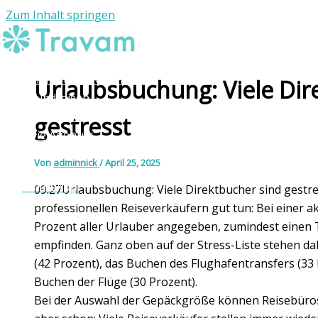
Zum Inhalt springen
Individuelle Reisen
Urlaubsbuchung: Viele Dir
Rundreisen
Reiseziele
gestresst
Die Agentur
Kontakt
Von
adminnick
/
April 25, 2025
WhatsApp
09:27Urlaubsbuchung: Viele Direktbucher sind gestre
professionellen Reiseverkäufern gut tun: Bei einer 
Prozent aller Urlauber angegeben, zumindest einen T
empfinden. Ganz oben auf der Stress-Liste stehen d
(42 Prozent), das Buchen des Flughafentransfers (33 
Buchen der Flüge (30 Prozent).
Bei der Auswahl der Gepäckgröße können Reisebüros 