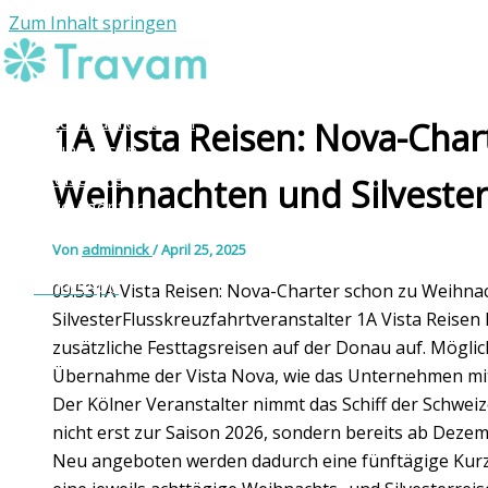
Zum Inhalt springen
Individuelle Reisen
1A Vista Reisen: Nova-Char
Rundreisen
Reiseziele
Weihnachten und Silvester
Die Agentur
Kontakt
Von
adminnick
/
April 25, 2025
WhatsApp
09:531A Vista Reisen: Nova-Charter schon zu Weihna
SilvesterFlusskreuzfahrtveranstalter 1A Vista Reise
zusätzliche Festtagsreisen auf der Donau auf. Möglic
Übernahme der Vista Nova, wie das Unternehmen mitt
Der Kölner Veranstalter nimmt das Schiff der Schweiz
nicht erst zur Saison 2026, sondern bereits ab Dezem
Neu angeboten werden dadurch eine fünftägige Kurz