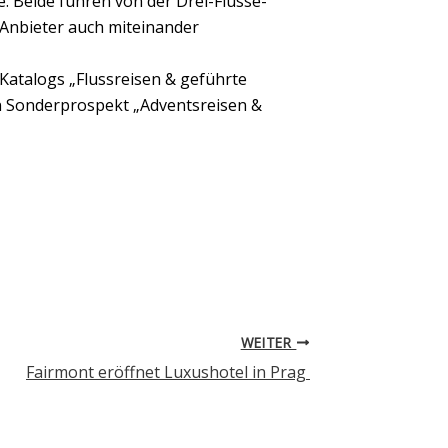
e. Beide führen von der Drei-Flüsse-
 Anbieter auch miteinander
 Katalogs „Flussreisen & geführte
n Sonderprospekt „Adventsreisen &
WEITER
Fairmont eröffnet Luxushotel in Prag